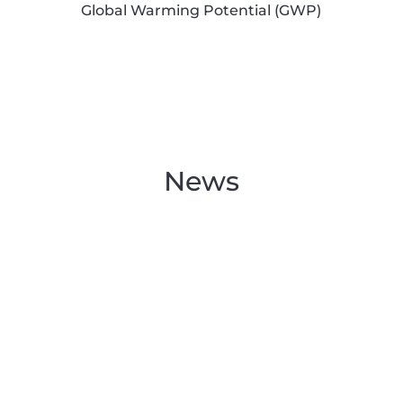
Global Warming Potential (GWP)
News
Förderung einer hoch-
modernen Produktion durch den
Europäischen Innovationsfonds
von
admin
|
Apr. 14, 2026
|
Allgemeines
,