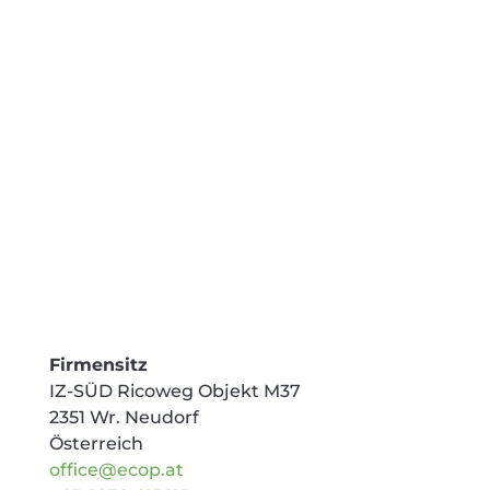
Heat Pump eröffnet prinzipiell schon völlig
neue Anwendungsmöglichkeiten für
Industriewärmepumen. Das neue Modell
kombiniert sie nun mit der Technologie des
Diffusion Bondings– und wird dadurch
noch leistungsfähiger.
« Ältere Einträge
Firmensitz
IZ-SÜD Ricoweg Objekt M37
2351 Wr. Neudorf
Österreich
office@ecop.at